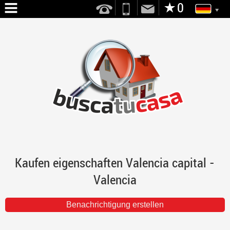
HOME
ÜBER
UNS
SERVICES
VERKAUF
MIETE
Kaufen eigenschaften Valencia capital -
KONTAKT
Valencia