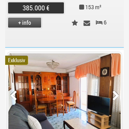
153 m²
385.000 €
6
+ info
Exklusiv