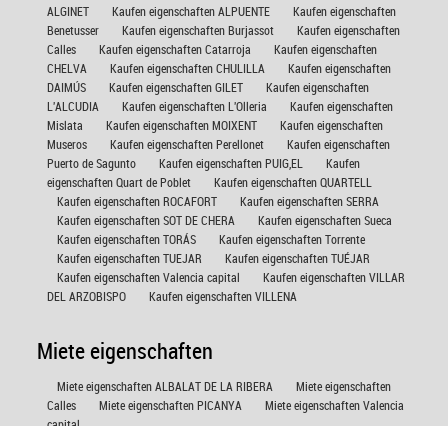
ALGINET
Kaufen eigenschaften ALPUENTE
Kaufen eigenschaften
Benetusser
Kaufen eigenschaften Burjassot
Kaufen eigenschaften
Calles
Kaufen eigenschaften Catarroja
Kaufen eigenschaften
CHELVA
Kaufen eigenschaften CHULILLA
Kaufen eigenschaften
DAIMÚS
Kaufen eigenschaften GILET
Kaufen eigenschaften
L'ALCUDIA
Kaufen eigenschaften L'Olleria
Kaufen eigenschaften
Mislata
Kaufen eigenschaften MOIXENT
Kaufen eigenschaften
Museros
Kaufen eigenschaften Perellonet
Kaufen eigenschaften
Puerto de Sagunto
Kaufen eigenschaften PUIG,EL
Kaufen
eigenschaften Quart de Poblet
Kaufen eigenschaften QUARTELL
Kaufen eigenschaften ROCAFORT
Kaufen eigenschaften SERRA
Kaufen eigenschaften SOT DE CHERA
Kaufen eigenschaften Sueca
Kaufen eigenschaften TORÁS
Kaufen eigenschaften Torrente
Kaufen eigenschaften TUEJAR
Kaufen eigenschaften TUÉJAR
Kaufen eigenschaften Valencia capital
Kaufen eigenschaften VILLAR
DEL ARZOBISPO
Kaufen eigenschaften VILLENA
Miete eigenschaften
Miete eigenschaften ALBALAT DE LA RIBERA
Miete eigenschaften
Calles
Miete eigenschaften PICANYA
Miete eigenschaften Valencia
capital