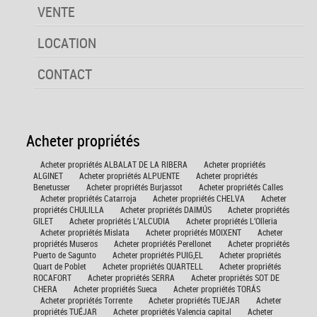
VENTE
LOCATION
CONTACT
Acheter propriétés
Acheter propriétés ALBALAT DE LA RIBERA
Acheter propriétés
ALGINET
Acheter propriétés ALPUENTE
Acheter propriétés
Benetusser
Acheter propriétés Burjassot
Acheter propriétés Calles
Acheter propriétés Catarroja
Acheter propriétés CHELVA
Acheter
propriétés CHULILLA
Acheter propriétés DAIMÚS
Acheter propriétés
GILET
Acheter propriétés L'ALCUDIA
Acheter propriétés L'Olleria
Acheter propriétés Mislata
Acheter propriétés MOIXENT
Acheter
propriétés Museros
Acheter propriétés Perellonet
Acheter propriétés
Puerto de Sagunto
Acheter propriétés PUIG,EL
Acheter propriétés
Quart de Poblet
Acheter propriétés QUARTELL
Acheter propriétés
ROCAFORT
Acheter propriétés SERRA
Acheter propriétés SOT DE
CHERA
Acheter propriétés Sueca
Acheter propriétés TORÁS
Acheter propriétés Torrente
Acheter propriétés TUEJAR
Acheter
propriétés TUÉJAR
Acheter propriétés Valencia capital
Acheter