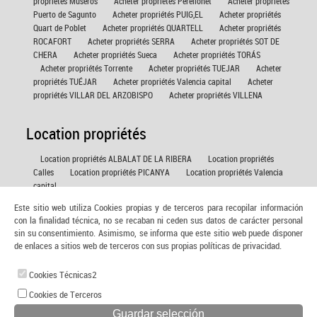
propriétés Museros
Acheter propriétés Perellonet
Acheter propriétés
Puerto de Sagunto
Acheter propriétés PUIG,EL
Acheter propriétés
Quart de Poblet
Acheter propriétés QUARTELL
Acheter propriétés
ROCAFORT
Acheter propriétés SERRA
Acheter propriétés SOT DE
CHERA
Acheter propriétés Sueca
Acheter propriétés TORÁS
Acheter propriétés Torrente
Acheter propriétés TUEJAR
Acheter
propriétés TUÉJAR
Acheter propriétés Valencia capital
Acheter
propriétés VILLAR DEL ARZOBISPO
Acheter propriétés VILLENA
Location propriétés
Location propriétés ALBALAT DE LA RIBERA
Location propriétés
Calles
Location propriétés PICANYA
Location propriétés Valencia
capital
Este sitio web utiliza Cookies propias y de terceros para recopilar información
Maisons vacances propriétés
con la finalidad técnica, no se recaban ni ceden sus datos de carácter personal
sin su consentimiento. Asimismo, se informa que este sitio web puede disponer
de enlaces a sitios web de terceros con sus propias políticas de privacidad.
Maisons vacances propriétés PUIG,EL
Cookies Técnicas2
Cookies de Terceros
© 2026 www.buscatucasa.es |