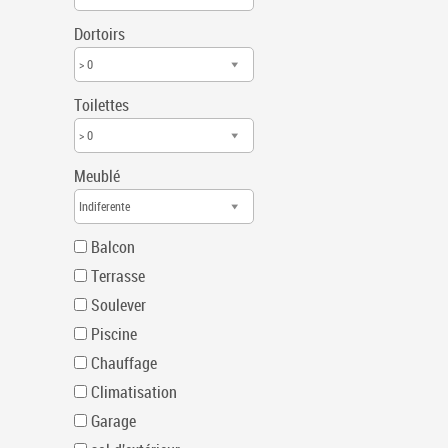
Dortoirs
> 0
Toilettes
> 0
Meublé
Indiferente
Balcon
Terrasse
Soulever
Piscine
Chauffage
Climatisation
Garage