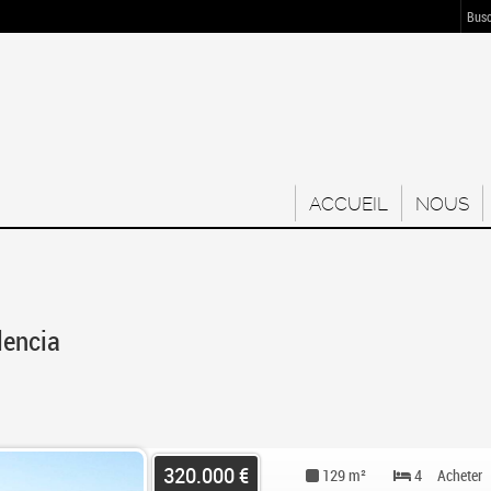
Busc
ACCUEIL
NOUS
lencia
320.000 €
129 m²
4
Acheter