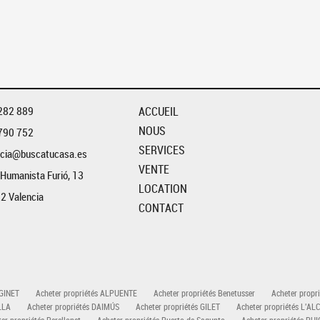
282 889
ACCUEIL
NOUS
790 752
SERVICES
ncia@buscatucasa.es
VENTE
 Humanista Furió, 13
LOCATION
2 Valencia
CONTACT
LGINET
Acheter propriétés ALPUENTE
Acheter propriétés Benetusser
Acheter propri
LLA
Acheter propriétés DAIMÚS
Acheter propriétés GILET
Acheter propriétés L'AL