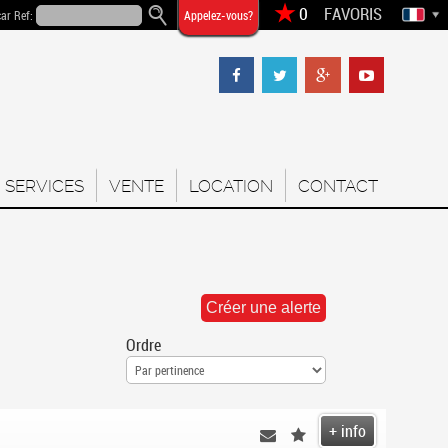
FAVORIS
ar Ref:
Appelez-vous?
SERVICES
VENTE
LOCATION
CONTACT
Ordre
+ info