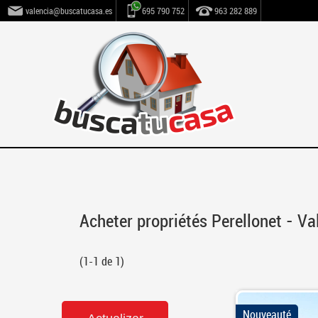
valencia@buscatucasa.es
695 790 752
963 282 889
Acheter propriétés Perellonet - Va
(1-1 de 1)
Nouveauté